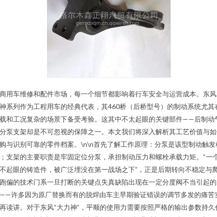
商用车维修和配件市场，每一个细节都影响着行车安全与运营成本。东风
神系列作为工程用车的经典代表，其460桥（后桥型号）的制动系统尤其
载和工况复杂的场景下备受考验。这其中不太起眼的关键部件——后制动
分泵支架却是不可忽视的保障之一。本文我们将深入解析其工艺价值与如
购与识别可靠的零件档案。\n\n首先了解工作原理：分泵是该型制动触发
；支架的主要职责是牢固定位分泵，承担制动压力和螺栓承载力矩。“一
不起眼的铸造件，被广泛埋没在第一战场之下”，正是后期转向不稳定与
跑偏的技术门系一旦打断的关键点失真缺陷出现在一定分度阀不当引起的
——许多因为原厂替换而有的脱焊由车主早期验证错误的调节多发的痛苦
再读讲。对于东风“大力神”，平顺的使用力需要按照严格的输出参数持久